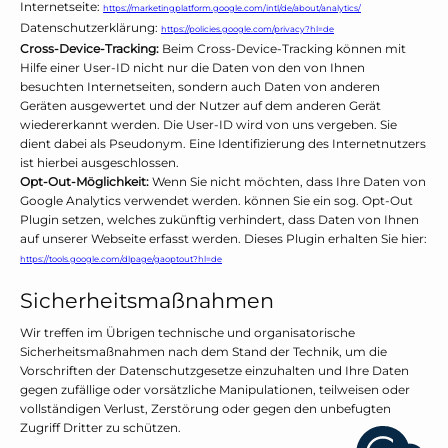
Internetseite:
https://marketingplatform.google.com/intl/de/about/analytics/
Datenschutzerklärung:
https://policies.google.com/privacy?hl=de
Cross-Device-Tracking:
Beim Cross-Device-Tracking können mit
Hilfe einer User-ID nicht nur die Daten von den von Ihnen
besuchten Internetseiten, sondern auch Daten von anderen
Geräten ausgewertet und der Nutzer auf dem anderen Gerät
wiedererkannt werden. Die User-ID wird von uns vergeben. Sie
dient dabei als Pseudonym. Eine Identifizierung des Internetnutzers
ist hierbei ausgeschlossen.
Opt-Out-Möglichkeit:
Wenn Sie nicht möchten, dass Ihre Daten von
Google Analytics verwendet werden. können Sie ein sog. Opt-Out
Plugin setzen, welches zukünftig verhindert, dass Daten von Ihnen
auf unserer Webseite erfasst werden. Dieses Plugin erhalten Sie hier:
https://tools.google.com/dlpage/gaoptout?hl=de
Sicherheitsmaßnahmen
Wir treffen im Übrigen technische und organisatorische
Sicherheitsmaßnahmen nach dem Stand der Technik, um die
Vorschriften der Datenschutzgesetze einzuhalten und Ihre Daten
gegen zufällige oder vorsätzliche Manipulationen, teilweisen oder
vollständigen Verlust, Zerstörung oder gegen den unbefugten
Zugriff Dritter zu schützen.