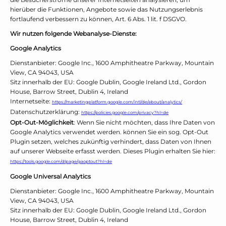
hierüber die Funktionen, Angebote sowie das Nutzungserlebnis
fortlaufend verbessern zu können, Art. 6 Abs. 1 lit. f DSGVO.
Wir nutzen folgende Webanalyse-Dienste:
Google Analytics
Dienstanbieter: Google Inc., 1600 Amphitheatre Parkway, Mountain
View, CA 94043, USA
Sitz innerhalb der EU: Google Dublin, Google Ireland Ltd., Gordon
House, Barrow Street, Dublin 4, Ireland
Internetseite:
https://marketingplatform.google.com/intl/de/about/analytics/
Datenschutzerklärung:
https://policies.google.com/privacy?hl=de
Opt-Out-Möglichkeit
: Wenn Sie nicht möchten, dass Ihre Daten von
Google Analytics verwendet werden. können Sie ein sog. Opt-Out
Plugin setzen, welches zukünftig verhindert, dass Daten von Ihnen
auf unserer Webseite erfasst werden. Dieses Plugin erhalten Sie hier:
https://tools.google.com/dlpage/gaoptout?hl=de
Google Universal Analytics
Dienstanbieter: Google Inc., 1600 Amphitheatre Parkway, Mountain
View, CA 94043, USA
Sitz innerhalb der EU: Google Dublin, Google Ireland Ltd., Gordon
House, Barrow Street, Dublin 4, Ireland